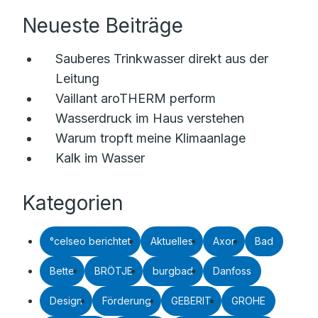
Neueste Beiträge
Sauberes Trinkwasser direkt aus der
Leitung
Vaillant aroTHERM perform
Wasserdruck im Haus verstehen
Warum tropft meine Klimaanlage
Kalk im Wasser
Kategorien
°celseo berichtet
Aktuelles
Axor
Bad
Bette
BRÖTJE
burgbad
Danfoss
Design
Förderung
GEBERIT
GROHE