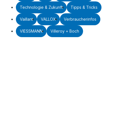
Technologie & Zukunft
Tipps & Tricks
Vaillant
VALLOX
Verbraucherinfos
VIESSMANN
Villeroy + Boch