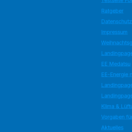
Testseite Fo
Ratgeber
Datenschutz
Impressum
Weihnachtsg
Landingpage
EE Medatsu
EE-Energie 
Landingpag
Landingpage
Klima & Lüft
Vorgaben für
Aktuelles