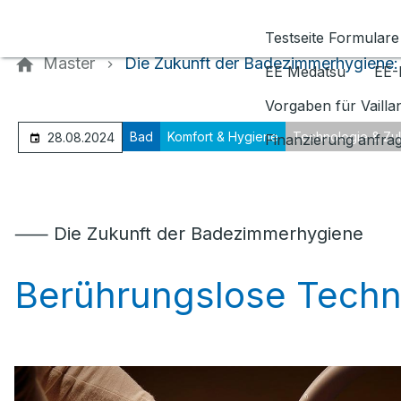
Kontaktieren Sie uns
Testseite Formulare
Master
Die Zukunft der Badezimmerhygiene:
EE Medatsu
EE-
Vorgaben für Vaill
Bad
Komfort & Hygiene
Technologie & Zu
28.08.2024
Finanzierung anfra
⸺ Die Zukunft der Badezimmerhygiene
Berührungslose Techn