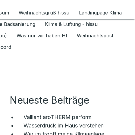
ssum
Weihnachtsgruß hissu
Landingpage Klima
ür Datenschutz 1.6.2026 umschalten
e Badsanierung
Klima & Lüftung - hissu
jou)
Was nur wir haben HI
Weihnachtspost
ecord
Neueste Beiträge
Vaillant aroTHERM perform
Wasserdruck im Haus verstehen
Warum tropft meine Klimaanlage