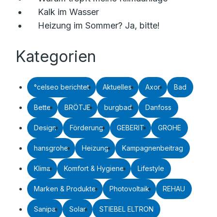
Kalk im Wasser
Heizung im Sommer? Ja, bitte!
Kategorien
°celseo berichtet
Aktuelles
Axor
Bad
Bette
BRÖTJE
burgbad
Danfoss
Design
Förderung
GEBERIT
GROHE
hansgrohe
Heizung
Kampagnenbeitrag
Klima
Komfort & Hygiene
Lifestyle
Marken & Produkte
Photovoltaik
REHAU
Sanipa
Solar
STIEBEL ELTRON