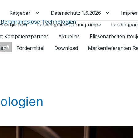
Ratgeber
Datenschutz 1.6.2026
Impre
Untermenü für Ratgeber umschalten
Untermenü f
 Berührungslose Technologien
Energie neu
Landingpage Wärmepumpe
Landingpag
ant Kompetenzpartner
Aktuelles
Fliesenarbeiten (tou
kunft
gen
Fördermittel
Download
Markenlieferanten R
ologien