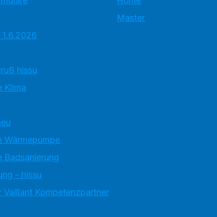
rmulare
Home
Master
 1.6.2026
ruß hissu
 Klima
neu
e Wärmepumpe
 Badsanierung
ung - hissu
 Vaillant Kompetenzpartner