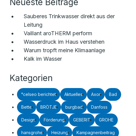
Neueste Beiträge
Sauberes Trinkwasser direkt aus der
Leitung
Vaillant aroTHERM perform
Wasserdruck im Haus verstehen
Warum tropft meine Klimaanlage
Kalk im Wasser
Kategorien
°celseo berichtet
Aktuelles
Axor
Bad
Bette
BRÖTJE
burgbad
Danfoss
Design
Förderung
GEBERIT
GROHE
hansgrohe
Heizung
Kampagnenbeitrag