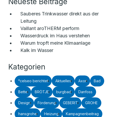
Neueste Beiträge
Sauberes Trinkwasser direkt aus der
Leitung
Vaillant aroTHERM perform
Wasserdruck im Haus verstehen
Warum tropft meine Klimaanlage
Kalk im Wasser
Kategorien
°celseo berichtet
Aktuelles
Axor
Bad
Bette
BRÖTJE
burgbad
Danfoss
Design
Förderung
GEBERIT
GROHE
hansgrohe
Heizung
Kampagnenbeitrag