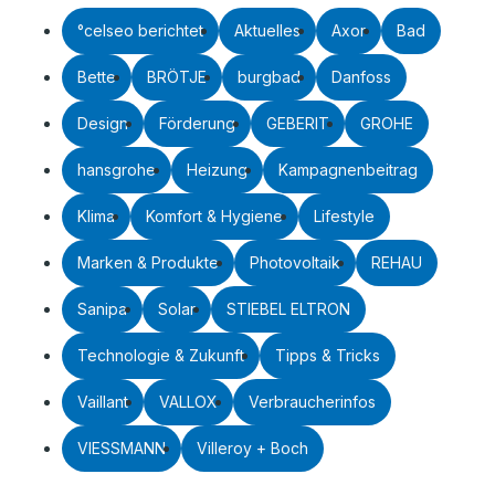
°celseo berichtet
Aktuelles
Axor
Bad
Bette
BRÖTJE
burgbad
Danfoss
Design
Förderung
GEBERIT
GROHE
hansgrohe
Heizung
Kampagnenbeitrag
Klima
Komfort & Hygiene
Lifestyle
Marken & Produkte
Photovoltaik
REHAU
Sanipa
Solar
STIEBEL ELTRON
Technologie & Zukunft
Tipps & Tricks
Vaillant
VALLOX
Verbraucherinfos
VIESSMANN
Villeroy + Boch