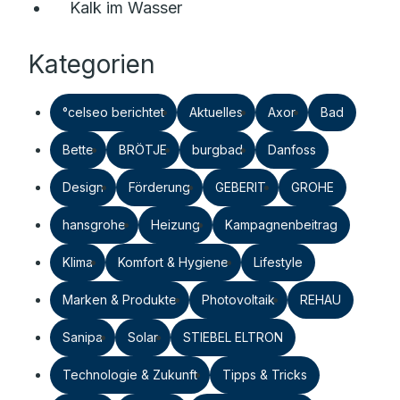
Kalk im Wasser
Kategorien
°celseo berichtet
Aktuelles
Axor
Bad
Bette
BRÖTJE
burgbad
Danfoss
Design
Förderung
GEBERIT
GROHE
hansgrohe
Heizung
Kampagnenbeitrag
Klima
Komfort & Hygiene
Lifestyle
Marken & Produkte
Photovoltaik
REHAU
Sanipa
Solar
STIEBEL ELTRON
Technologie & Zukunft
Tipps & Tricks