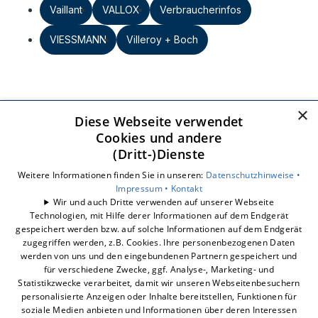
Vaillant
VALLOX
Verbraucherinfos
VIESSMANN
Villeroy + Boch
×
Diese Webseite verwendet
Heizkraftanlagen GmbH
Cookies und andere
Großer Kolonnenweg 9
(Dritt-)Dienste
30163 Hannover
Weitere Informationen finden Sie in unseren:
Datenschutzhinweise •
E-Mail:
info@hkhannover.de
Impressum •
Kontakt
Tel.:
0511 963850
Wir und auch Dritte verwenden auf unserer Webseite
Technologien, mit Hilfe derer Informationen auf dem Endgerät
Impressum
gespeichert werden bzw. auf solche Informationen auf dem Endgerät
Datenschutzerklärung
zugegriffen werden, z.B. Cookies. Ihre personenbezogenen Daten
werden von uns und den eingebundenen Partnern gespeichert und
Barrierefreiheitserklärung
für verschiedene Zwecke, ggf. Analyse-, Marketing- und
Statistikzwecke verarbeitet, damit wir unseren Webseitenbesuchern
Unsere Bereiche
personalisierte Anzeigen oder Inhalte bereitstellen, Funktionen für
Unternehmen
soziale Medien anbieten und Informationen über deren Interessen