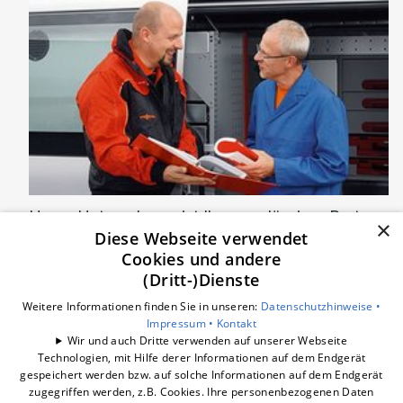
Unser Unternehmen ist Ihr zuverlässiger Partner
×
Diese Webseite verwendet
für Wartung und Service im Anlagenbau. Wir
Cookies und andere
verstehen, dass Ihr Unternehmen reibungslos
(Dritt-)Dienste
funktionieren muss, und deshalb bieten wir
Weitere Informationen finden Sie in unseren:
Datenschutzhinweise •
maßgeschneiderte Servicepakete an, die Ihre
Impressum •
Kontakt
technischen Anlagen in Top-Zustand halten. Mit
Wir und auch Dritte verwenden auf unserer Webseite
Technologien, mit Hilfe derer Informationen auf dem Endgerät
unserem rund um die Uhr verfügbaren
gespeichert werden bzw. auf solche Informationen auf dem Endgerät
Notfalldienst sind Sie stets abgesichert, und wir
zugegriffen werden, z.B. Cookies. Ihre personenbezogenen Daten