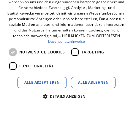
werden von uns und den eingebundenen Partnern gespeichert und
behalten die Inspektionsintervalle im Blick.
für verschiedene Zwecke, ggf. Analyse-, Marketing- und
Unsere Experten beraten Sie nicht nur zur
Statistikzwecke verarbeitet, damit wir unseren Webseitenbesuchern
personalisierte Anzeigen oder Inhalte bereitstellen, Funktionen für
Verwendung umweltfreundlicher Materialien.
soziale Medien anbieten und Informationen über deren Interessen
Wir sind stolz darauf, individuelle Wartungs- und
und das Nutzerverhalten erhalten können. Cookies, die nicht
technisch-notwendig sind,... HIER KLICKEN ZUM WEITERLESEN
Inspektionslösungen anzubieten, die sämtliche
Datenschutzhinweise
Kosten für den Betrieb, die Wartung und die
NOTWENDIGE COOKIES
TARGETING
Instandhaltung Ihrer Anlagen abdecken. Auf
diese Weise übernehmen wir die Verantwortung
FUNKTIONALITÄT
für den reibungslosen Betrieb Ihrer
gebäudetechnischen Anlagen.
ALLE AKZEPTIEREN
ALLE ABLEHNEN
Durch unsere umfassende Betreuung profitieren
Sie von vielen Vorteilen. Ihre Anlagen sind stets
DETAILS ANZEIGEN
betriebsbereit und funktionieren kontinuierlich.
Dies gewährleistet nicht nur eine optimale
Betriebssicherheit, sondern auch einen
gesicherten Betriebskomfort. Wir bieten eine