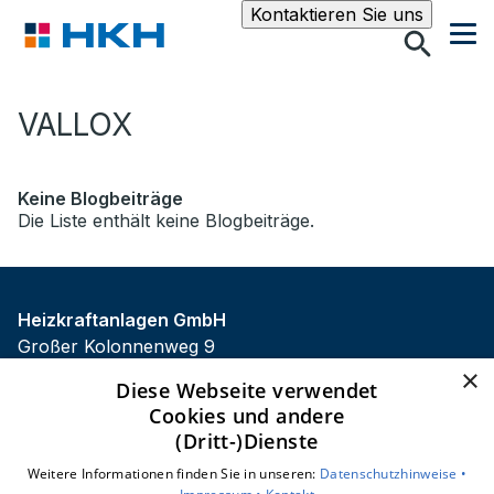
Suche
Kontaktieren Sie uns
VALLOX
Keine Blogbeiträge
Die Liste enthält keine Blogbeiträge.
Heizkraftanlagen GmbH
Großer Kolonnenweg 9
30163 Hannover
×
Diese Webseite verwendet
E-Mail:
info@hkhannover.de
Cookies und andere
Tel.:
0511 963850
(Dritt-)Dienste
Impressum
Weitere Informationen finden Sie in unseren:
Datenschutzhinweise •
Datenschutzerklärung