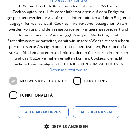
Impressum •
Kontakt
Barrierefreiheitserklärung
Wir und auch Dritte verwenden auf unserer Webseite
Technologien, mit Hilfe derer Informationen auf dem Endgerät
gespeichert werden bzw. auf solche Informationen auf dem Endgerät
Unsere Bereiche
zugegriffen werden, z.B. Cookies. Ihre personenbezogenen Daten
Unternehmen
werden von uns und den eingebundenen Partnern gespeichert und
Geschäftsbereiche
für verschiedene Zwecke, ggf. Analyse-, Marketing- und
Statistikzwecke verarbeitet, damit wir unseren Webseitenbesuchern
Karriere
personalisierte Anzeigen oder Inhalte bereitstellen, Funktionen für
Kontakt
soziale Medien anbieten und Informationen über deren Interessen
und das Nutzerverhalten erhalten können. Cookies, die nicht
technisch-notwendig sind,... HIER KLICKEN ZUM WEITERLESEN
Datenschutzhinweise
NOTWENDIGE COOKIES
TARGETING
FUNKTIONALITÄT
ALLE AKZEPTIEREN
ALLE ABLEHNEN
DETAILS ANZEIGEN