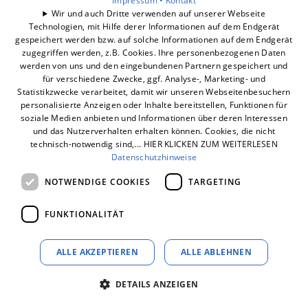
Impressum •
Kontakt
Barrierefreiheitserklärung
Wir und auch Dritte verwenden auf unserer Webseite
Technologien, mit Hilfe derer Informationen auf dem Endgerät
gespeichert werden bzw. auf solche Informationen auf dem Endgerät
Unsere Bereiche
zugegriffen werden, z.B. Cookies. Ihre personenbezogenen Daten
Unternehmen
werden von uns und den eingebundenen Partnern gespeichert und
Geschäftsbereiche
für verschiedene Zwecke, ggf. Analyse-, Marketing- und
Statistikzwecke verarbeitet, damit wir unseren Webseitenbesuchern
Karriere
personalisierte Anzeigen oder Inhalte bereitstellen, Funktionen für
Kontakt
soziale Medien anbieten und Informationen über deren Interessen
und das Nutzerverhalten erhalten können. Cookies, die nicht
technisch-notwendig sind,... HIER KLICKEN ZUM WEITERLESEN
Datenschutzhinweise
NOTWENDIGE COOKIES
TARGETING
FUNKTIONALITÄT
ALLE AKZEPTIEREN
ALLE ABLEHNEN
DETAILS ANZEIGEN