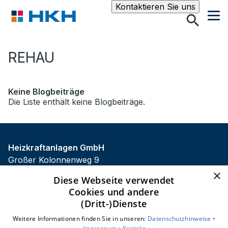
Suche
Kontaktieren Sie uns
REHAU
Keine Blogbeiträge
Die Liste enthält keine Blogbeiträge.
Heizkraftanlagen GmbH
Großer Kolonnenweg 9
30163 Hannover
×
Diese Webseite verwendet
E-Mail:
info@hkhannover.de
Cookies und andere
Tel.:
0511 963850
(Dritt-)Dienste
Impressum
Weitere Informationen finden Sie in unseren:
Datenschutzhinweise •
Datenschutzerklärung