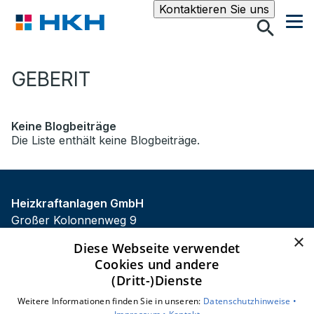
Suche
Kontaktieren Sie uns
GEBERIT
Keine Blogbeiträge
Die Liste enthält keine Blogbeiträge.
Heizkraftanlagen GmbH
Großer Kolonnenweg 9
30163 Hannover
×
Diese Webseite verwendet
E-Mail:
info@hkhannover.de
Cookies und andere
Tel.:
0511 963850
(Dritt-)Dienste
Impressum
Weitere Informationen finden Sie in unseren:
Datenschutzhinweise •
Datenschutzerklärung