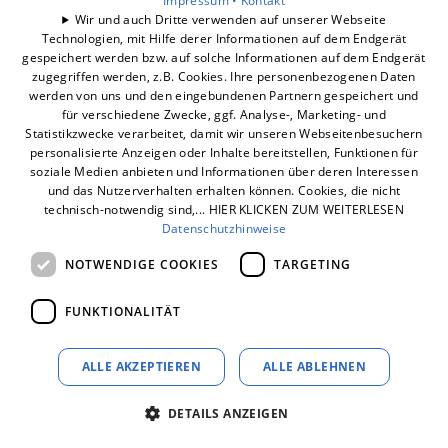
Impressum •
Kontakt
Barrierefreiheitserklärung
Wir und auch Dritte verwenden auf unserer Webseite
Technologien, mit Hilfe derer Informationen auf dem Endgerät
gespeichert werden bzw. auf solche Informationen auf dem Endgerät
Unsere Bereiche
zugegriffen werden, z.B. Cookies. Ihre personenbezogenen Daten
Unternehmen
werden von uns und den eingebundenen Partnern gespeichert und
Geschäftsbereiche
für verschiedene Zwecke, ggf. Analyse-, Marketing- und
Statistikzwecke verarbeitet, damit wir unseren Webseitenbesuchern
Karriere
personalisierte Anzeigen oder Inhalte bereitstellen, Funktionen für
Kontakt
soziale Medien anbieten und Informationen über deren Interessen
und das Nutzerverhalten erhalten können. Cookies, die nicht
technisch-notwendig sind,... HIER KLICKEN ZUM WEITERLESEN
Datenschutzhinweise
NOTWENDIGE COOKIES
TARGETING
FUNKTIONALITÄT
ALLE AKZEPTIEREN
ALLE ABLEHNEN
DETAILS ANZEIGEN