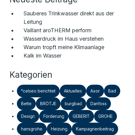
Sauberes Trinkwasser direkt aus der
Leitung
Vaillant aroTHERM perform
Wasserdruck im Haus verstehen
Warum tropft meine Klimaanlage
Kalk im Wasser
Kategorien
°celseo berichtet
Aktuelles
Axor
Bad
Bette
BRÖTJE
burgbad
Danfoss
Design
Förderung
GEBERIT
GROHE
hansgrohe
Heizung
Kampagnenbeitrag