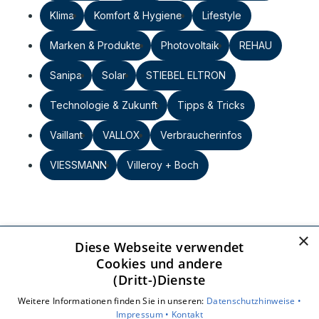
Klima
Komfort & Hygiene
Lifestyle
Marken & Produkte
Photovoltaik
REHAU
Sanipa
Solar
STIEBEL ELTRON
Technologie & Zukunft
Tipps & Tricks
Vaillant
VALLOX
Verbraucherinfos
VIESSMANN
Villeroy + Boch
×
Diese Webseite verwendet
Heizkraftanlagen GmbH
Cookies und andere
Großer Kolonnenweg 9
(Dritt-)Dienste
30163 Hannover
Weitere Informationen finden Sie in unseren:
Datenschutzhinweise •
E-Mail:
info@hkhannover.de
Impressum •
Kontakt