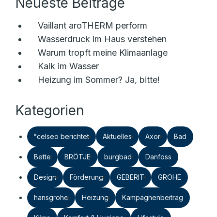
Neueste Beiträge
Vaillant aroTHERM perform
Wasserdruck im Haus verstehen
Warum tropft meine Klimaanlage
Kalk im Wasser
Heizung im Sommer? Ja, bitte!
Kategorien
°celseo berichtet
Aktuelles
Axor
Bad
Bette
BRÖTJE
burgbad
Danfoss
Design
Förderung
GEBERIT
GROHE
hansgrohe
Heizung
Kampagnenbeitrag