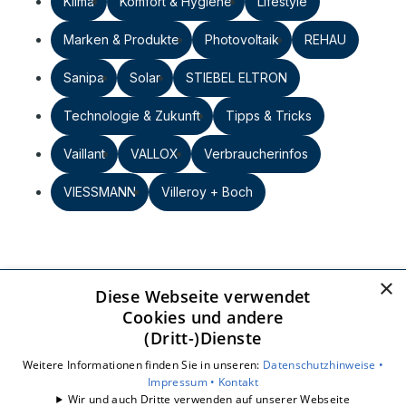
Klima
Komfort & Hygiene
Lifestyle
Marken & Produkte
Photovoltaik
REHAU
Sanipa
Solar
STIEBEL ELTRON
Technologie & Zukunft
Tipps & Tricks
Vaillant
VALLOX
Verbraucherinfos
VIESSMANN
Villeroy + Boch
×
Diese Webseite verwendet
Heizkraftanlagen GmbH
Cookies und andere
Großer Kolonnenweg 9
(Dritt-)Dienste
30163 Hannover
Weitere Informationen finden Sie in unseren:
Datenschutzhinweise •
E-Mail:
info@hkhannover.de
Impressum •
Kontakt
Tel.:
0511 963850
Wir und auch Dritte verwenden auf unserer Webseite