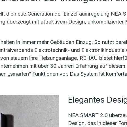
llt die neue Generation der Einzelraumregelung NEA 
ng überzeugt mit attraktivem Design, unkomplizierter
lten in immer mehr Gebäuden Einzug. So nutzt bereits
tralverbands Elektrotechnik- und Elektronikindustrie
avon steuern ihre Heizungsanlage. REHAU bietet hier
ternehmen mit über 30 Jahren Erfahrung auf diesem G
ichen „smarten“ Funktionen vor. Das System ist komfo
Elegantes Desi
NEA SMART 2.0 überzeug
Design, das in dieser For