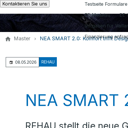
Kontaktieren Sie uns
Testseite Formulare
EE Medatsu
EE-
Vorgaben für Vaill
Finanzierung anfra
Master
NEA SMART 2.0: Komfort trifft Desig
REHAU
08.05.2026
NEA SMART 2.0
REHAU stellt die neue G