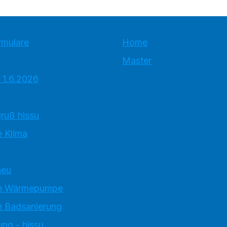
rmulare
Home
Master
 1.6.2026
ruß hissu
 Klima
neu
e Wärmepumpe
 Badsanierung
ung - hissu