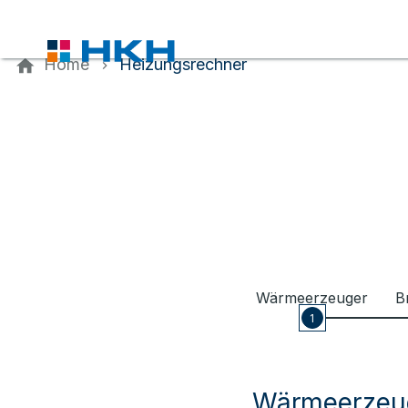
Kontaktieren Sie uns
Home
Heizungsrechner
Wärmeerzeuger
B
1
Wärmeerzeu