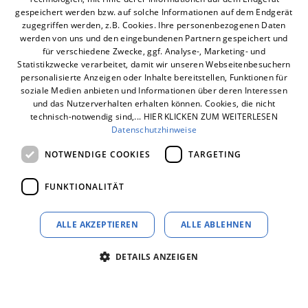
Jetzt Kontakt aufnehmen!
gespeichert werden bzw. auf solche Informationen auf dem Endgerät
zugegriffen werden, z.B. Cookies. Ihre personenbezogenen Daten
werden von uns und den eingebundenen Partnern gespeichert und
für verschiedene Zwecke, ggf. Analyse-, Marketing- und
Statistikzwecke verarbeitet, damit wir unseren Webseitenbesuchern
personalisierte Anzeigen oder Inhalte bereitstellen, Funktionen für
soziale Medien anbieten und Informationen über deren Interessen
und das Nutzerverhalten erhalten können. Cookies, die nicht
technisch-notwendig sind,... HIER KLICKEN ZUM WEITERLESEN
Datenschutzhinweise
NOTWENDIGE COOKIES
TARGETING
Zahlen. Daten. Fakten.
FUNKTIONALITÄT
ALLE AKZEPTIEREN
ALLE ABLEHNEN
Gründungsjahr: 1948
Geschäftsführer: Dipl. Ök. Oliver Paull
DETAILS ANZEIGEN
Standort: Hannover
Mitarbeiter aktuell: ca. 60